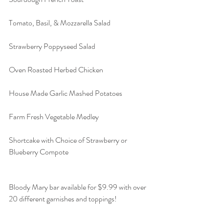
Tomato, Basil, & Mozzarella Salad 
Strawberry Poppyseed Salad 
Oven Roasted Herbed Chicken 
House Made Garlic Mashed Potatoes 
Farm Fresh Vegetable Medley 
Shortcake with Choice of Strawberry or 
Blueberry Compote 
Bloody Mary bar available for $9.99 with over 
20 different garnishes and toppings! 