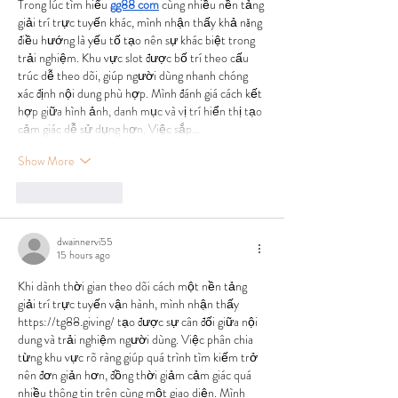
Trong lúc tìm hiểu 
gg88 com
 cùng nhiều nền tảng 
giải trí trực tuyến khác, mình nhận thấy khả năng 
điều hướng là yếu tố tạo nên sự khác biệt trong 
trải nghiệm. Khu vực slot được bố trí theo cấu 
trúc dễ theo dõi, giúp người dùng nhanh chóng 
xác định nội dung phù hợp. Mình đánh giá cách kết 
hợp giữa hình ảnh, danh mục và vị trí hiển thị tạo 
cảm giác dễ sử dụng hơn. Việc sắp…
Show More
Like
Reply
dwainnervi55
15 hours ago
Khi dành thời gian theo dõi cách một nền tảng 
giải trí trực tuyến vận hành, mình nhận thấy 
https://tg88.giving/
 tạo được sự cân đối giữa nội 
dung và trải nghiệm người dùng. Việc phân chia 
từng khu vực rõ ràng giúp quá trình tìm kiếm trở 
nên đơn giản hơn, đồng thời giảm cảm giác quá 
nhiều thông tin trên cùng một giao diện. Mình 