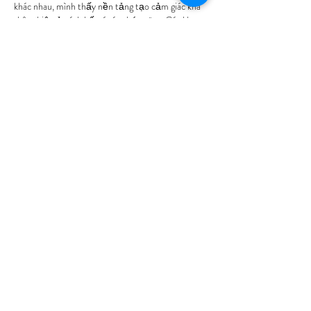
khác nhau, mình thấy nền tảng tạo cảm giác khá 
thân thiện ở cách bố trí các chức năng. Các khu 
vực như xổ số, game bài, ứng dụng và khuyến mãi 
được sắp xếp rõ ràng giúp việc chuyển đổi giữa 
nội dung diễn ra thuận tiện hơn, đồng thời dễ ghi 
nhớ vị trí thường sử dụng. Mình nhận thấy giao 
diện duy trì sự hài hòa giữa các phần…
Show More
Like
Reply
Show more comments