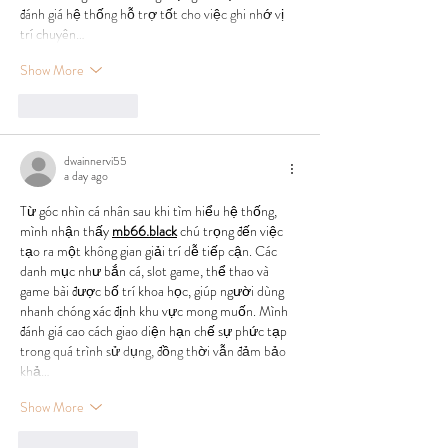
đánh giá hệ thống hỗ trợ tốt cho việc ghi nhớ vị 
trí chuyên…
Show More
Like
Reply
dwainnervi55
a day ago
Từ góc nhìn cá nhân sau khi tìm hiểu hệ thống, 
mình nhận thấy 
mb66.black
 chú trọng đến việc 
tạo ra một không gian giải trí dễ tiếp cận. Các 
danh mục như bắn cá, slot game, thể thao và 
game bài được bố trí khoa học, giúp người dùng 
nhanh chóng xác định khu vực mong muốn. Mình 
đánh giá cao cách giao diện hạn chế sự phức tạp 
trong quá trình sử dụng, đồng thời vẫn đảm bảo 
khả…
Show More
Like
Reply