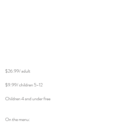
$26.99/ adult
$9.99/ children 5-12 
Children 4 and under free
On the menu: