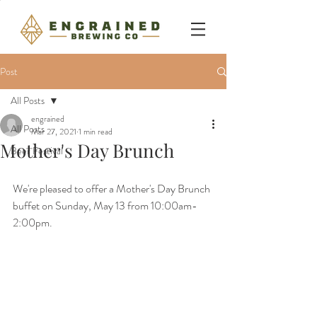
Post
All Posts
engrained
All Posts
Mar 27, 2021
1 min read
Mother's Day Brunch
Beer Festival
We're pleased to offer a Mother's Day Brunch 
buffet on Sunday, May 13 from 10:00am-
2:00pm. 