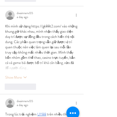
dwainnervi55
a day ago
Khi mình sử dụng 
https://gk88t2.com/
 vào những 
khung giờ khác nhau, mình nhận thấy giao diện 
duy trì được sự đồng đều trong cách hiển thị nội 
dung. Các phần quan trọng vẫn giữ được vị trí 
quen thuộc nên việc làm quen lại sau mỗi lần 
truy cập không mất nhiều thời gian. Mình thấy 
bốn nhóm gồm thể thao, casino trực tuyến, bắn 
cá và game bài được bố trí khá cân bằng, vừa đủ 
để người dùng…
Show More
Like
Reply
dwainnervi55
a day ago
Trong lúc trải nghiệm 
UY88
 trên nhiều thời điểm 